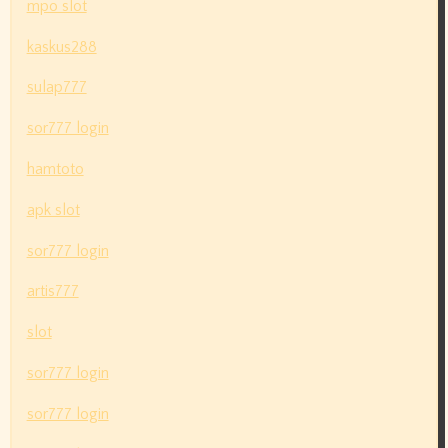
mpo slot
kaskus288
sulap777
sor777 login
hamtoto
apk slot
sor777 login
artis777
slot
sor777 login
sor777 login