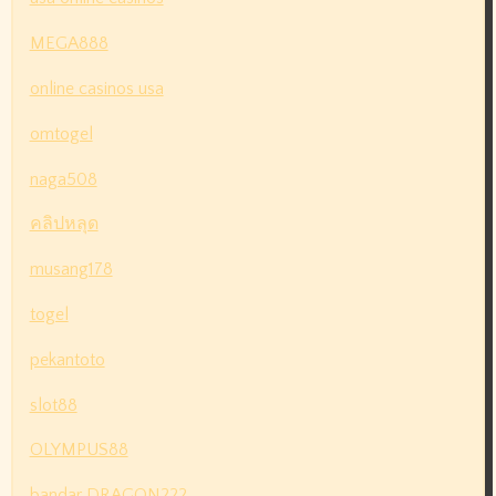
MEGA888
online casinos usa
omtogel
naga508
คลิปหลุด
musang178
togel
pekantoto
slot88
OLYMPUS88
bandar DRAGON222