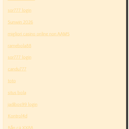
sor777 login
Sunwin 2026
migliori casino online non AAMS
ramebola88
sor777 login
candu777
toto
situs bola
jadibos99 login
Kontrol4d
Bắn cá XX88