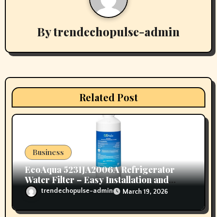
v
i
By
trendechopulse-admin
g
a
t
i
Related Post
o
n
Business
EcoAqua 5231JA2006A Refrigerator
Water Filter – Easy Installation and
Long Life
trendechopulse-admin
March 19, 2026