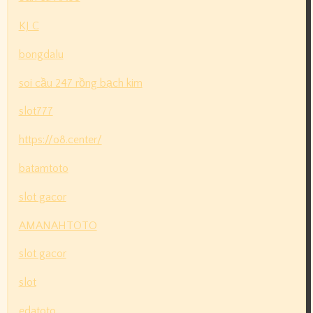
KJ C
bongdalu
soi cầu 247 rồng bạch kim
slot777
https://o8.center/
batamtoto
slot gacor
AMANAHTOTO
slot gacor
slot
edatoto