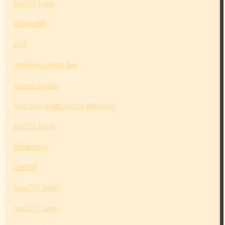
sor777 login
sbobet88
slot
meilleur casino live
casino crypto
free spin gratis senza deposito
sor777 login
pekantoto
cair138
mau777 login
mau777 login