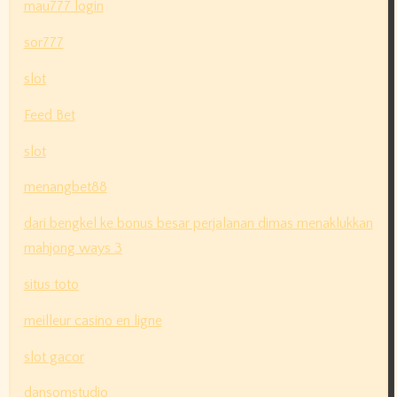
mau777 login
sor777
slot
Feed Bet
slot
menangbet88
dari bengkel ke bonus besar perjalanan dimas menaklukkan
mahjong ways 3
situs toto
meilleur casino en ligne
slot gacor
dansomstudio