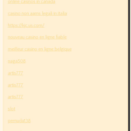
online casinos in canada
casino non aams legali in italia
https://kjc.us.com/
nouveau casino en ligne fiable
meilleur casino en ligne belgique
naga508
artis777
artis777
artis777
slot
pemuda138