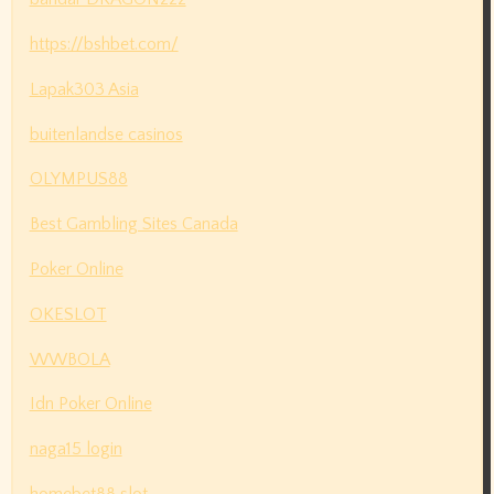
https://bshbet.com/
Lapak303 Asia
buitenlandse casinos
OLYMPUS88
Best Gambling Sites Canada
Poker Online
OKESLOT
WWBOLA
Idn Poker Online
naga15 login
homebet88 slot