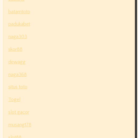
batamtoto
padukabet
naga303
skor88
dewagg
naga368
situs toto
Togel
slot gacor
musang178
slot88