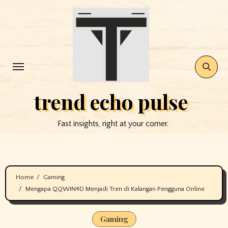
Skip
to
content
trend echo pulse
Fast insights, right at your corner.
Home
Gaming
Mengapa QQWIN4D Menjadi Tren di Kalangan Pengguna Online
Gaming