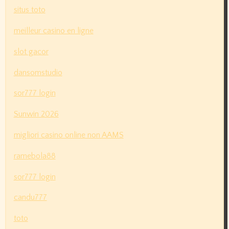
situs toto
meilleur casino en ligne
slot gacor
dansomstudio
sor777 login
Sunwin 2026
migliori casino online non AAMS
ramebola88
sor777 login
candu777
toto