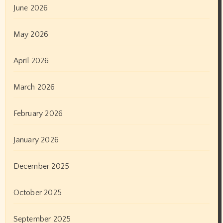
June 2026
May 2026
April 2026
March 2026
February 2026
January 2026
December 2025
October 2025
September 2025