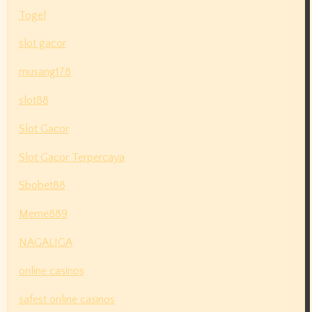
Togel
slot gacor
musang178
slot88
Slot Gacor
Slot Gacor Terpercaya
Sbobet88
Meme889
NAGALIGA
online casinos
safest online casinos