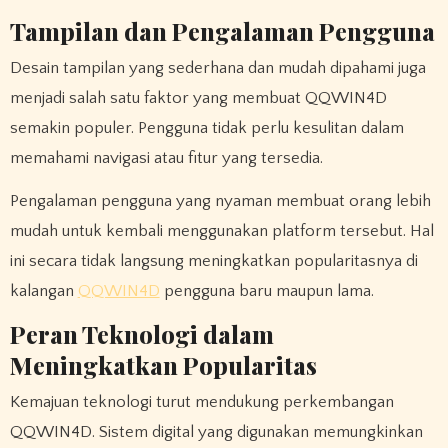
Tampilan dan Pengalaman Pengguna
Desain tampilan yang sederhana dan mudah dipahami juga
menjadi salah satu faktor yang membuat QQWIN4D
semakin populer. Pengguna tidak perlu kesulitan dalam
memahami navigasi atau fitur yang tersedia.
Pengalaman pengguna yang nyaman membuat orang lebih
mudah untuk kembali menggunakan platform tersebut. Hal
ini secara tidak langsung meningkatkan popularitasnya di
kalangan
QQWIN4D
pengguna baru maupun lama.
Peran Teknologi dalam
Meningkatkan Popularitas
Kemajuan teknologi turut mendukung perkembangan
QQWIN4D. Sistem digital yang digunakan memungkinkan