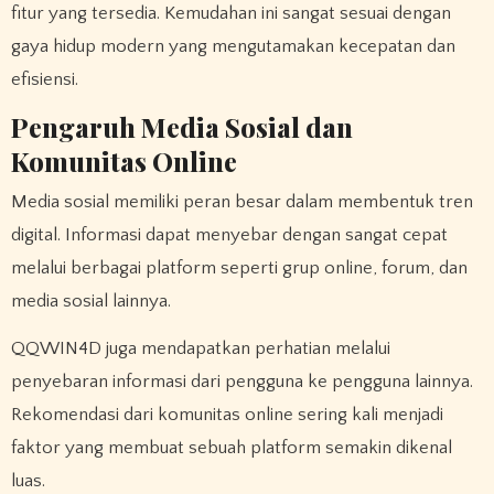
fitur yang tersedia. Kemudahan ini sangat sesuai dengan
gaya hidup modern yang mengutamakan kecepatan dan
efisiensi.
Pengaruh Media Sosial dan
Komunitas Online
Media sosial memiliki peran besar dalam membentuk tren
digital. Informasi dapat menyebar dengan sangat cepat
melalui berbagai platform seperti grup online, forum, dan
media sosial lainnya.
QQWIN4D juga mendapatkan perhatian melalui
penyebaran informasi dari pengguna ke pengguna lainnya.
Rekomendasi dari komunitas online sering kali menjadi
faktor yang membuat sebuah platform semakin dikenal
luas.