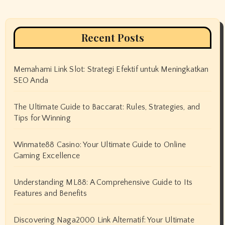
Recent Posts
Memahami Link Slot: Strategi Efektif untuk Meningkatkan
SEO Anda
The Ultimate Guide to Baccarat: Rules, Strategies, and
Tips for Winning
Winmate88 Casino: Your Ultimate Guide to Online
Gaming Excellence
Understanding ML88: A Comprehensive Guide to Its
Features and Benefits
Discovering Naga2000 Link Alternatif: Your Ultimate