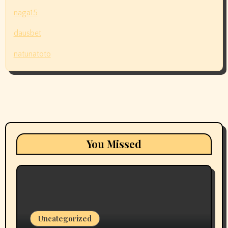
naga15
dausbet
natunatoto
You Missed
Uncategorized