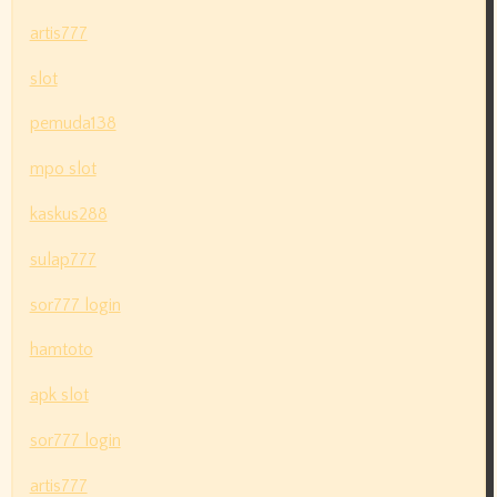
artis777
slot
pemuda138
mpo slot
kaskus288
sulap777
sor777 login
hamtoto
apk slot
sor777 login
artis777