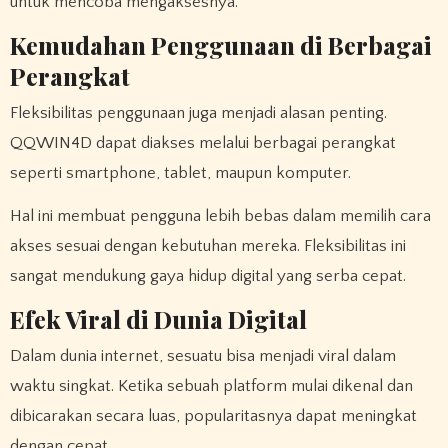
untuk mencoba mengaksesnya.
Kemudahan Penggunaan di Berbagai
Perangkat
Fleksibilitas penggunaan juga menjadi alasan penting.
QQWIN4D dapat diakses melalui berbagai perangkat
seperti smartphone, tablet, maupun komputer.
Hal ini membuat pengguna lebih bebas dalam memilih cara
akses sesuai dengan kebutuhan mereka. Fleksibilitas ini
sangat mendukung gaya hidup digital yang serba cepat.
Efek Viral di Dunia Digital
Dalam dunia internet, sesuatu bisa menjadi viral dalam
waktu singkat. Ketika sebuah platform mulai dikenal dan
dibicarakan secara luas, popularitasnya dapat meningkat
dengan cepat.