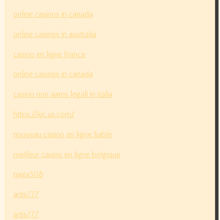
online casinos in canada
online casinos in australia
casino en ligne France
online casinos in canada
casino non aams legali in italia
https://kjc.us.com/
nouveau casino en ligne fiable
meilleur casino en ligne belgique
naga508
artis777
artis777