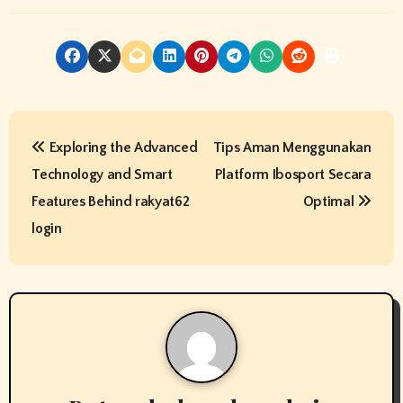
P
Exploring the Advanced
Tips Aman Menggunakan
o
Technology and Smart
Platform Ibosport Secara
s
Features Behind rakyat62
Optimal
t
login
n
a
v
i